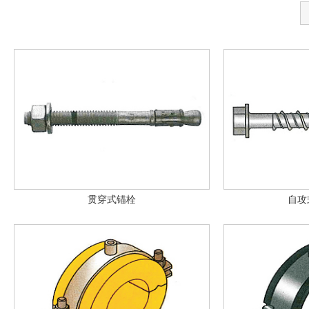
贯穿式锚栓
自攻