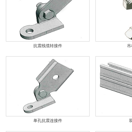
抗震线缆转接件
吊
单孔抗震连接件