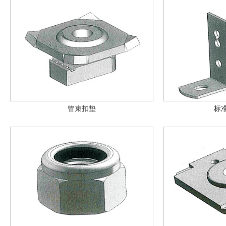
管束扣垫
标