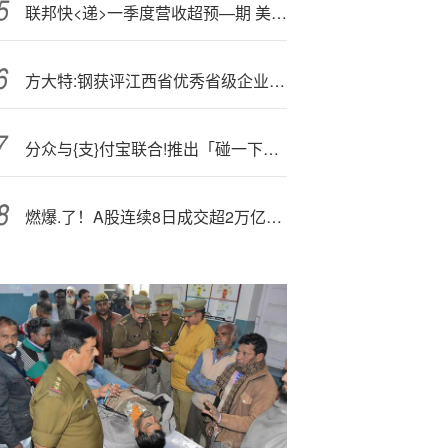
联邦快<递>一季度营收超预—期 美国市场日均包裹量增长6%
方大特:钢获评江西省优秀省级企业技术中心
分众与{支}付宝联合!推出「碰一下抢红包」，韩歆毅：电梯场景或将进化为营收起点
燃爆.了！A股连续8日成交超2万亿元！资金爆买金融科技！159851猛冲3%续刷新高，净申购超4亿份