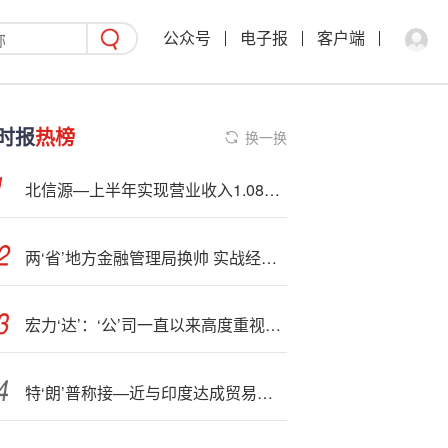
公众号
电子报
客户端
时报
热榜
换一换
北信源—上半年实现营业收入1.08亿元
两‘省’地方金融管理局换帅 实战经验成金融干部“加分项”
宏力‘达’：‘公’司一直以来高度重视投资者关系管理
特‘朗’普称接—近与印度达成贸易协议 将在某个时候降低关税