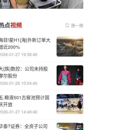
热点
视频
换一换
海目!星H1{海}外新订单大
增近200%
2026-01-27 19:38:46
大{族}数控：公司未持股
摩尔股份
2026-01-26 10:04:46
五.粮液501古窖池预计国
庆开放
2026-01-27 14:48:46
华泰?证券：全资子公司