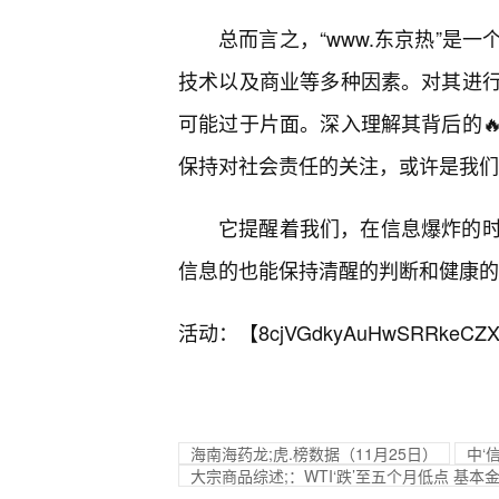
总而言之，“www.东京热”是
技术以及商业等多种因素。对其进
可能过于片面。深入理解其背后的
保持对社会责任的关注，或许是我们
它提醒着我们，在信息爆炸的
信息的也能保持清醒的判断和健康的
活动：【
8cjVGdkyAuHwSRRkeCZX
海南海药龙;虎.榜数据（11月25日）
中‘
大宗商品综述;：WTI‘跌’至五个月低点 基本