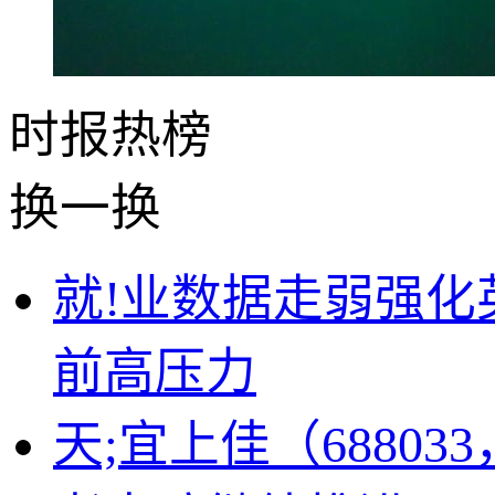
时报
热榜
换一换
就!业数据走弱强
前高压力
天;宜上佳（688