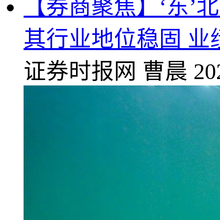
【券商聚焦】‘东’北证
其行业地位稳固 业
证券时报网
曹晨
20