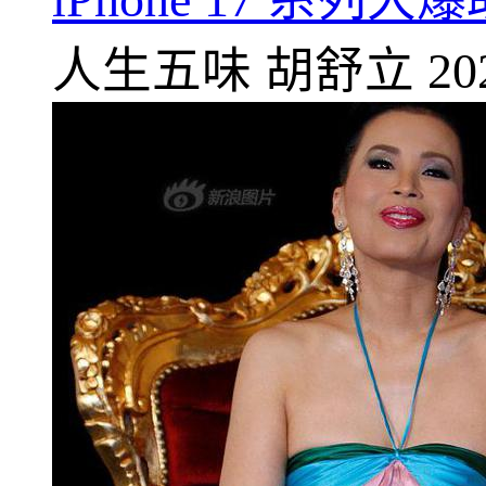
人生五味
胡舒立
20