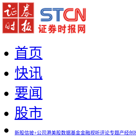
首页
快讯
要闻
股市
新股
信披+
公司
港美股
数据
基金
金融
视听
评论
专题
产经
创